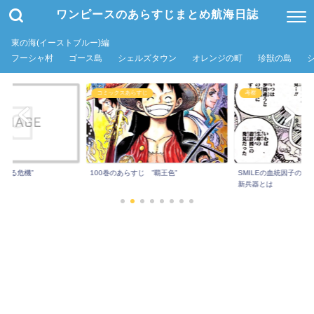
ワンピースのあらすじまとめ航海日誌
東の海(イーストブルー)編
フーシャ村
ゴース島
シェルズタウン
オレンジの町
珍獣の島
コミックスあらすじ
考察
超える危機”
100巻のあらすじ ”覇王色”
SMILEの血統因子の秘
新兵器とは