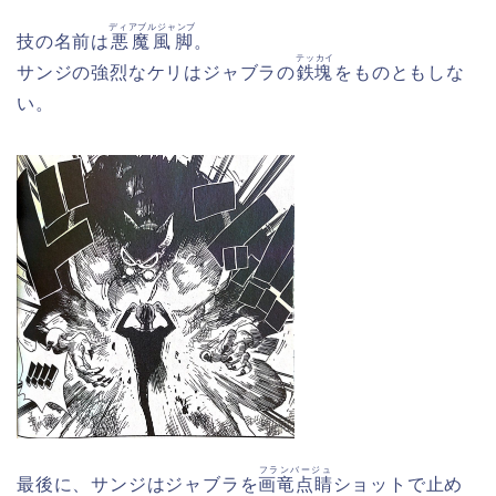
ディアブルジャンブ
技の名前は
悪魔風脚
。
テッカイ
サンジの強烈なケリはジャブラの
鉄塊
をものともしな
い。
フランバージュ
最後に、サンジはジャブラを
画竜点睛
ショットで止め