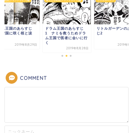
なる航路(グランドライン)編
偉大なる航路(グランドライン)編
リトルガーデン
ラム王国のあらすじ
ドラム王国のあらすじ
リトルガーデンのあ
 雪国に咲く桜と涙
1 ナミを救うためドラ
じ2
ム王国で医者に会いに行
く
2019年8月29日
2019年8
2019年8月28日
COMMENT