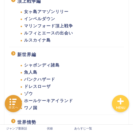
頂上戦争編
女ヶ島アマゾンリリー
インペルダウン
ホーム
マリンフォード頂上戦争
ルフィとエースの出会い
あらすじ一覧
ルスカイナ島
新世界編
ジャンプ最新話
シャボンディ諸島
魚人島
伏線
パンクハザード
ドレスローザ
ゾウ
ホールケーキアイランド
目次へ
ワノ国
MENU
世界情勢
ジャンプ最新話
伏線
あらすじ一覧