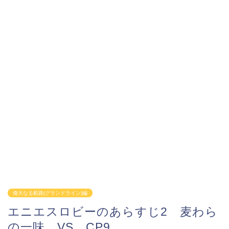
偉大なる航路(グランドライン)編
エニエスロビーのあらすじ2 麦わら
の一味 VS CP9