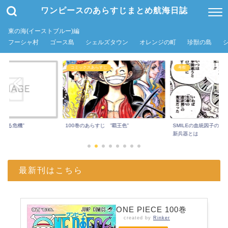
ワンピースのあらすじまとめ航海日誌
東の海(イーストブルー)編
フーシャ村
ゴース島
シェルズタウン
オレンジの町
珍獣の島
コミックスあらすじ
考察
超える危機”
100巻のあらすじ ”覇王色”
SMILEの血統因子の秘
新兵器とは
最新刊はこちら
ONE PIECE 100巻
created by
Rinker