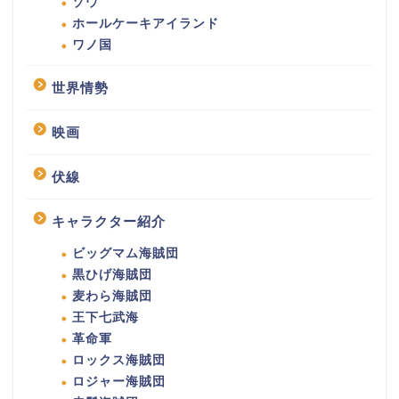
ゾウ
ホールケーキアイランド
ワノ国
世界情勢
映画
伏線
キャラクター紹介
ビッグマム海賊団
黒ひげ海賊団
麦わら海賊団
王下七武海
革命軍
ロックス海賊団
ロジャー海賊団