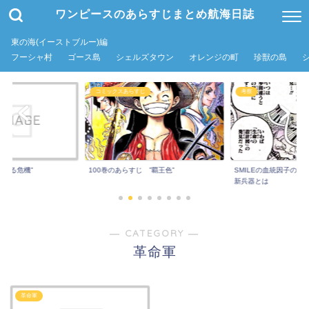
ワンピースのあらすじまとめ航海日誌
東の海(イーストブルー)編
フーシャ村
ゴース島
シェルズタウン
オレンジの町
珍獣の島
コミックスあらすじ
考察
超える危機”
100巻のあらすじ ”覇王色”
SMILEの血統因子の秘
新兵器とは
― CATEGORY ―
革命軍
革命軍