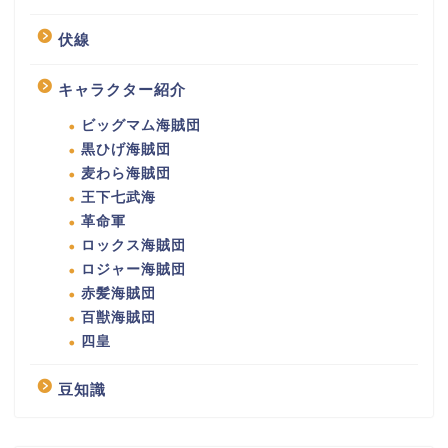
伏線
キャラクター紹介
ビッグマム海賊団
黒ひげ海賊団
麦わら海賊団
王下七武海
革命軍
ロックス海賊団
ロジャー海賊団
赤髪海賊団
百獣海賊団
四皇
豆知識