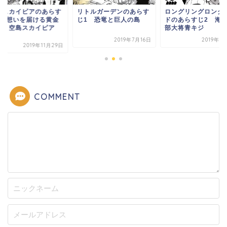
島スカイピアのあらす
リトルガーデンのあらす
ロングリングロング
4 想いを届ける黄金
じ1 恐竜と巨人の島
ドのあらすじ2 海
鐘と空島スカイピア
部大将青キジ
.
2019年7月16日
2019年1
2019年11月29日
COMMENT