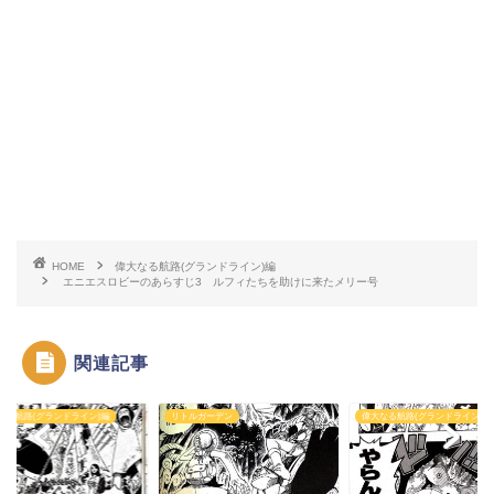
HOME
偉大なる航路(グランドライン)編
エニエスロビーのあらすじ3 ルフィたちを助けに来たメリー号
関連記事
なる航路(グランドライン)編
リトルガーデン
偉大なる航路(グランドライン)編