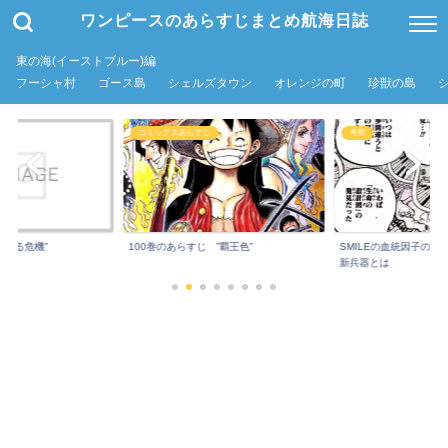
ワンピースのあらすじまとめ航海日誌
東の海(イーストブルー)編
フーシャ村
ゴース島
シェルズタウン
オレンジの町
珍獣の島
コミックスあらすじ
考察
超える危機”
100巻のあらすじ ”覇王色”
SMILEの血統因子の秘
新兵器とは