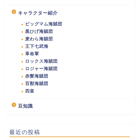
キャラクター紹介
ビッグマム海賊団
黒ひげ海賊団
麦わら海賊団
王下七武海
革命軍
ロックス海賊団
ロジャー海賊団
赤髪海賊団
百獣海賊団
四皇
豆知識
最近の投稿